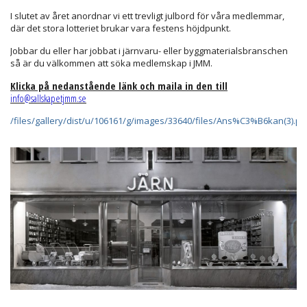
I slutet av året anordnar vi ett trevligt julbord för våra medlemmar,
där det stora lotteriet brukar vara festens höjdpunkt.
Jobbar du eller har jobbat i järnvaru- eller byggmaterialsbranschen
så är du välkommen att söka medlemskap i JMM.
Klicka på nedanstående länk och maila in den till
info@sallskapetjmm.se
/files/gallery/dist/u/106161/g/images/33640/files/Ans%C3%B6kan(3).pd