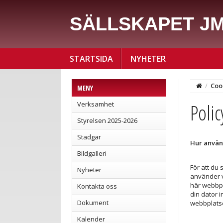
SÄLLSKAPET J
STARTSIDA
NYHETER
/
Coo
MENY
Poli
Verksamhet
Styrelsen 2025-2026
Stadgar
Hur använ
Bildgalleri
För att du
Nyheter
använder vi
här webbpl
Kontakta oss
din dator i
Dokument
webbplatse
Kalender