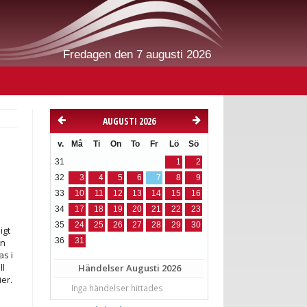
Fredagen den 7 augusti 2026
AUGUSTI 2026
v.
Må
Ti
On
To
Fr
Lö
Sö
31
1
2
32
3
4
5
6
7
8
9
33
10
11
12
13
14
15
16
34
17
18
19
20
21
22
23
35
24
25
26
27
28
29
30
igt
en
36
31
as i
ll
Händelser
Augusti 2026
er.
Inga händelser hittades