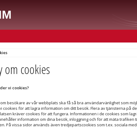
MM
kies
cy om cookies
der vi cookies?
 som besökare av vår webbplats ska få så bra användarvänlighet som möjl
 cookies för att lagra information om ditt besök. Flera av tjänsterna på d
atsen kräver cookies för att fungera. Informationen i de cookies som lagr
nnehåller information om dina besök, inloggning och för att mäta trafiken ti
n. På vissa sidor används även tredjepartscookies som t.ex. sociala medi