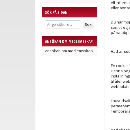
All inform
eller anna
SÖK PÅ SIDAN
Du har möj
samt tredj
på webbpla
ANSÖKAN OM MEDLEMSSKAP
Ansökan om medlemsskap
Vad är co
En cookie ä
Denna begä
inställnin
tillåter w
webbplatse
I huvudsak
permanenta 
Temporära 