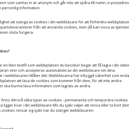
ation som samlas in är anonym och går inte att spåra till namn, e-postadre
n personlig information.
lighet att stänga av cookies i din webbläsare för att förhindra webbplatse
epartsleverantörer från att använda cookies, men då kan vissa av tjänste
sen sluta fungera.
okies?
r en liten textfil som webbplatsen du besöker begär att få lagra i din dator
ran sker och accepteras automatiskt av din webbläsare om dina
gar i webbläsaren tillåter det. Webbläsarna har inbyggd säkerhet som enda
ebbplatsen att läsa de cookies som kommer från dem, för att inte andra
r ska kunna läsa information som lagrats av andra.
 finns det två olika typer av cookies - permanenta och temporära cookies
ligger kvar i din webbläsare tills du själv väljer att rensa eller ta bort de
cookies rensar sig själv när du stänger webbläsaren.