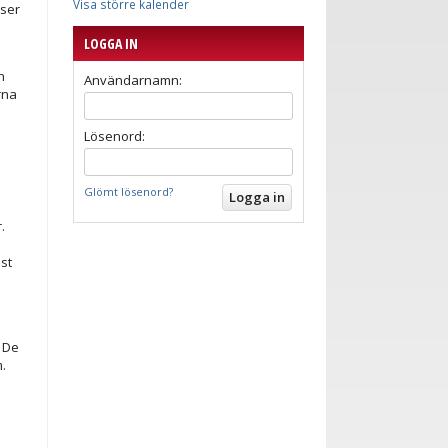
Visa större kalender
sser
LOGGA IN
n
Användarnamn:
rna
Lösenord:
Glömt lösenord?
.
st
. De
m.