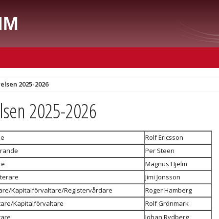
MM
relsen 2025-2026
elsen 2025-2026
de
Rolf Ericsson
örande
Per Steen
re
Magnus Hjelm
terare
Jimi Jonsson
re/Kapitalförvaltare/Registervårdare
Roger Hamberg
are/Kapitalförvaltare
Rolf Grönmark
tare
Johan Rydberg