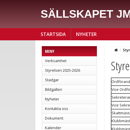
SÄLLSKAPET J
STARTSIDA
NYHETER
/
Sty
MENY
Styr
Verksamhet
Styrelsen 2025-2026
Stadgar
Ordföran
Bildgalleri
Vice Ordf
Sekretera
Nyheter
Vice Sekre
Kontakta oss
Skattmästa
Dokument
Klubbmäst
Kalender
Klubbmäs