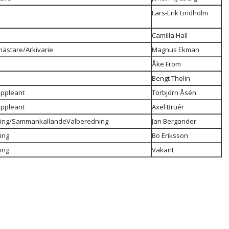
Lars-Erik Lindholm
Camilla Hall
mästare/Arkivarie
Magnus Ekman
Åke From
Bengt Tholin
uppleant
Torbjörn Åsén
uppleant
Axel Bruér
ing/SammankallandeValberedning
Jan Bergander
ing
Bo Eriksson
ing
Vakant