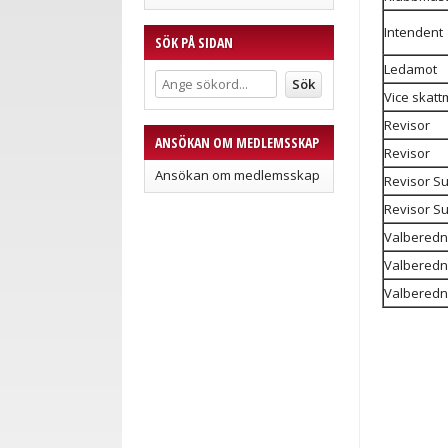
Intendent
SÖK PÅ SIDAN
Ledamot
Vice skatt
Revisor
ANSÖKAN OM MEDLEMSSKAP
Revisor
Ansökan om medlemsskap
Revisor S
Revisor S
Valberedn
Valberedn
Valberedn