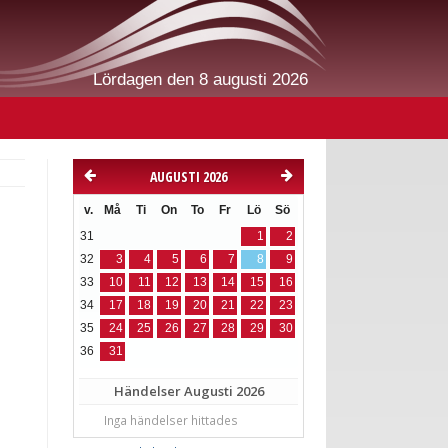
Lördagen den 8 augusti 2026
AUGUSTI 2026
v.
Må
Ti
On
To
Fr
Lö
Sö
31
1
2
32
3
4
5
6
7
8
9
33
10
11
12
13
14
15
16
34
17
18
19
20
21
22
23
35
24
25
26
27
28
29
30
36
31
Händelser
Augusti 2026
Inga händelser hittades